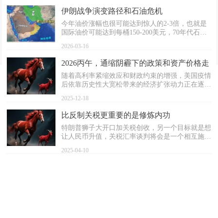
久战。
伊朗战争演变路径和石油危机
今年油价涨幅也很可能达到惊人的2-3倍，也就是
国际油价可能达到每桶150-200美元，70年代石油
危机，经济滞胀的情景可能重现，能源价格的大幅
2026-03-16
上涨将对经济和资产价格形成重大冲击。
2026丙午，通缩阴霾下的政策和资产价格走
势
随着高利率紧缩效应和财政约束的增强，美国疫情
后依靠历史性大宽松带来的经济扩张动力正在逐步
减弱的，美国将重新步入降息的货币宽松通道，增
2025-12-18
加关税贸易冲突也会影响美国的经济景气度，进而
削弱对2026年中国出口的拉动作用。未来国内的宏
比反制关税更重要的是修炼内功
观政策将围绕改善分配失衡，消费优先，就业优先
特朗普狮子大开口加关税创收，另一个目标就是想
和民生优先的战略方向展开，预计将通过降息，调
让人民币升值，关税汇率谈判将会是一个相互施压
整财政支出结构和扩大赤字，促使实际汇率升值，
艰难漫长的过程，最后的结果可能还是像几年前那
刺激房地产需求和增加居民收入等多个方面挤牙膏
2025-04-10
样互相各加一定比例的关税拉倒，然后继续逐渐相
式陆续出台抗通缩经济政策。由于国际货币体系改
公司简介
互脱钩，脱钩逆全球化已是大势所趋。对中国来说
变和中国等储蓄国的外汇储备调整，大宗商品贵金
内部经济结构的调整是一个深层次更重要的事情，
属将延续牛市，但原油等其他工业属性商品维持基
如果只沉浸于关税汇率等战术层面上的博弈死磕，
本平稳，预计未来一两年中国的房地产行业仍处于
最后的结果是浪费了修炼内功调整经济结构的战略
低迷探底阶段，房价回升的拐点取决于抗通缩政策
机会，也会陷入到了大国相互对抗矛盾不断升级的
的时机和力度，以及居民收入和劳动力价格的企稳
死漩涡，贸易战最终也可能逐步演变为更进一步的
回升。由于企业盈利增长停滞，实际利率过高，当
全球衰退，孤立脱钩，金融战，甚至区域军事冲突
前主要依靠政府融资推动的货币增长模式未来或难