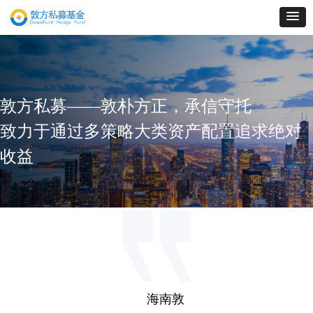
敦方私募——
敦朴方正，承信守托
致力于通过多策略大类资产配置追求绝对
收益
海南敦