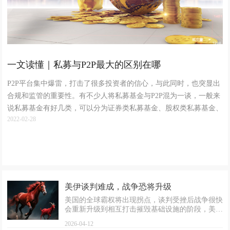
一文读懂｜私募与P2P最大的区别在哪
P2P平台集中爆雷，打击了很多投资者的信心，与此同时，也突显出
合规和监管的重要性。有不少人将私募基金与P2P混为一谈，一般来
说私募基金有好几类，可以分为证券类私募基金、股权类私募基金、
2022-02-28
创业投资基金以及其他私募投资基金。
美伊谈判难成，战争恐将升级
美国的全球霸权将出现拐点，谈判受挫后战争很快
会重新升级到相互打击摧毁基础设施的阶段，美伊
将陷入持久战甚至地面战，最后的结局恐怕是N败
2026-04-12
俱伤之后，年中才可能出现无奈的妥协或者地面持