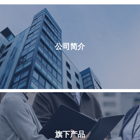
的悲观情景。
以为继，股票市场面临社会融资和货币增速放缓，
股票总市值膨胀过快的客观压力，一旦面临外部风
险，或者抗通缩政策出台的节奏和力度低于预期，
都可能呈现出宽幅震荡和调整的特征
公司简介
旗下产品
旗下产品
投资者教育