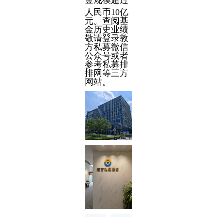
金规模
超过
人民币10亿
元。查阅基
金历史业绩
敬请登录敦
方私募微信
公众号或者
参考私募排
排网等三方
网站。